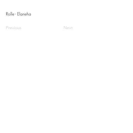
Rolle - Elaneha
Previous
Next
CHRYSLINE KIRASSIAN
COURS COLLECTIFS ET PRIVÉS ・
FRANÇAIS / ANGLAIS
Coach certifiée Pilates (matwork et
machines) et Fascia Trainer
Région de la Côte ・ Morges, Cossonay,