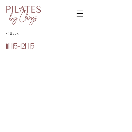
< Back
11H15-12H15